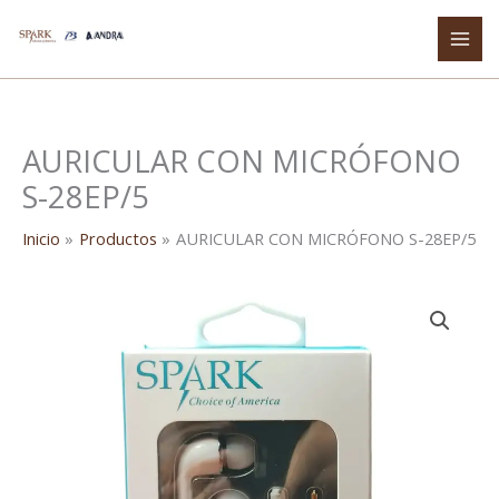
Ir
al
contenido
AURICULAR CON MICRÓFONO
S-28EP/5
Inicio
Productos
AURICULAR CON MICRÓFONO S-28EP/5
AURICULAR
CON
MICRÓFONO
S-
28EP/5
cantidad