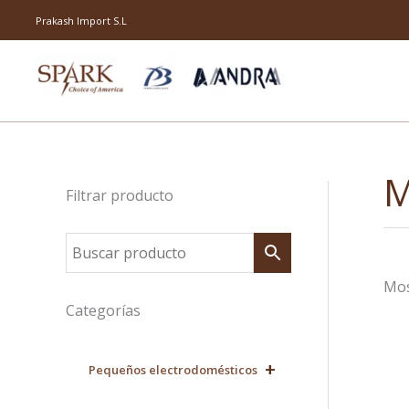
Ir
Prakash Import S.L
al
contenido
M
Filtrar producto
Mos
Categorías
+
Pequeños electrodomésticos