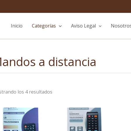
Ordenado
por
los
últimos
Inicio
Categorías
Aviso Legal
Nosotro
andos a distancia
trando los 4 resultados