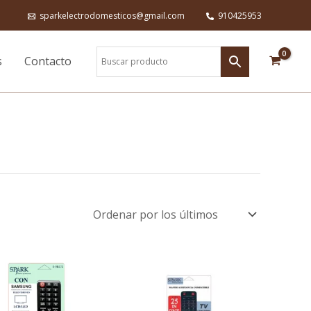
sparkelectrodomesticos@gmail.com
910425953
s
Contacto