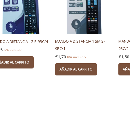
MANDO A DISTANCIA 1 SM S-
MANDO
O A DISTANCIA LG S-9RC/4
9RC/1
9RC/2
35
IVA incluido
€
1,70
€
1,50
IVA incluido
ÑADIR AL CARRITO
AÑADIR AL CARRITO
AÑA