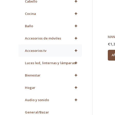
+
Cabello
+
Cocina
+
Baño
MAND
+
Accesorios de móviles
€
1,
+
Accesorios tv
A
+
Luces led, linternas y lámparas
+
Bienestar
+
Hogar
+
Audio y sonido
General/Bazar