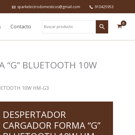
sparkelectrodomesticos@gmail.com
910425953
s
Contacto
 “G” BLUETOOTH 10W
UETOOTH 10W HM-G3
DESPERTADOR
DESPERTADOR
CARGADOR
FORMA
CARGADOR FORMA “G”
“G”