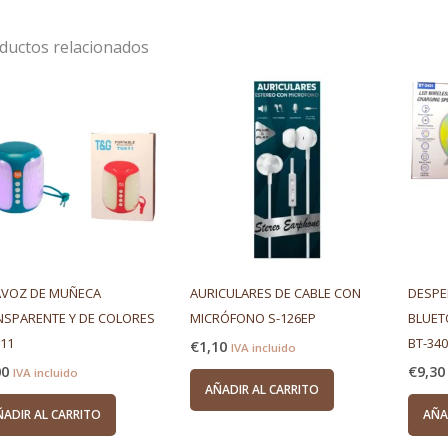
ductos relacionados
AVOZ DE MUÑECA
AURICULARES DE CABLE CON
DESPE
NSPARENTE Y DE COLORES
MICRÓFONO S-126EP
BLUET
11
BT-340
€
1,10
IVA incluido
00
€
9,30
IVA incluido
AÑADIR AL CARRITO
ÑADIR AL CARRITO
AÑA