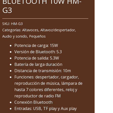
BLUETOOTH 10W HM-
BLUETOOTH
10W
G3
HM-
G3
SKU:
HM-G3
cantidad
Categorías:
Altavoces
,
Altavoz/despertador
,
Audio y sonido
,
Pequeños
Potencia de carga: 15W
Versión de Bluetooth: 5.3
Potencia de salida: 5.3W
Batería de larga duración
Distancia de transmisión: 10m
Funciones: despertador, cargador,
reproducción de música, lámpara de
hasta 7 colores diferentes, reloj y
reproductor de radio FM
Conexión Bluetooth
Entradas: USB, TF play y Aux play