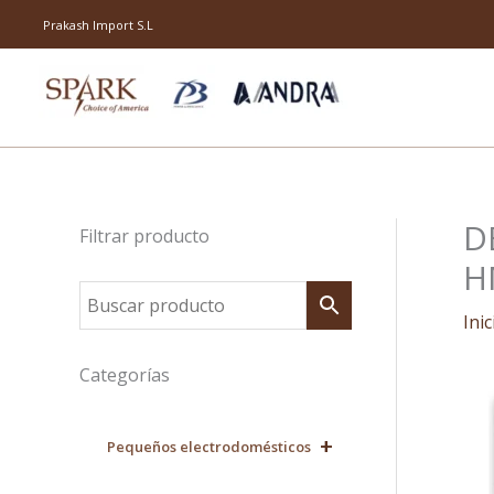
Ir
Prakash Import S.L
al
contenido
D
Filtrar producto
H
Inic
Categorías
+
Pequeños electrodomésticos