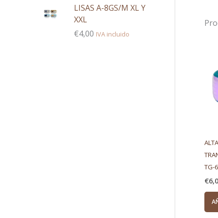
LISAS A-8GS/M XL Y
XXL
Pro
€
4,00
IVA incluido
ALT
TRA
TG-6
€
6,
A