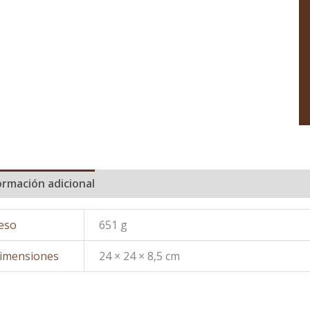
ormación adicional
eso
651 g
imensiones
24 × 24 × 8,5 cm