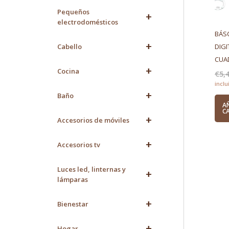
Pequeños
+
electrodomésticos
BÁS
+
DIGI
Cabello
CUA
+
Cocina
€
5,
inclu
+
Baño
A
C
+
Accesorios de móviles
+
Accesorios tv
Luces led, linternas y
+
lámparas
+
Bienestar
+
Hogar