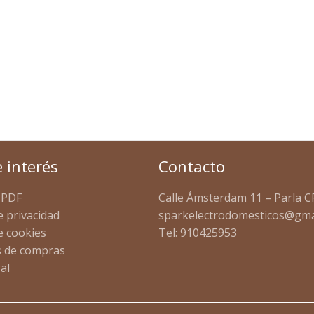
e interés
Contacto
 PDF
Calle Ámsterdam 11 – Parla C
e privacidad
sparkelectrodomesticos@gma
de cookies
Tel: 910425953
 de compras
al