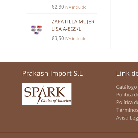
€
2,30
IVA incluido
ZAPATILLA MUJER
LISA A-8GS/L
€
3,50
IVA incluido
Prakash Import S.L
Link d
Catálogo
Política d
Política 
Términos
Aviso Leg