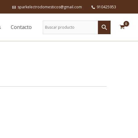
sparkelectrodomesticos@gmail.com
910425953
s
Contacto