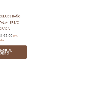
CULA DE BAÑO
TAL A-18PS/C
DRADA
45
€
5,00
IVA
ido
ÑADIR AL
ARRITO