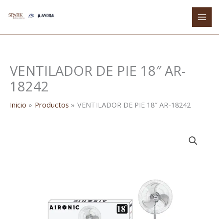
Ir
al
contenido
VENTILADOR DE PIE 18″ AR-
18242
Inicio
Productos
VENTILADOR DE PIE 18″ AR-18242
VENTILADOR
DE
PIE
18"
AR-
18242
cantidad