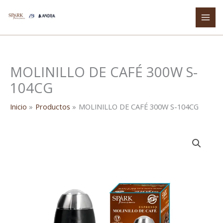
Ir
al
contenido
MOLINILLO DE CAFÉ 300W S-
104CG
Inicio
Productos
MOLINILLO DE CAFÉ 300W S-104CG
MOLINILLO
DE
CAFÉ
300W
S-
104CG
cantidad