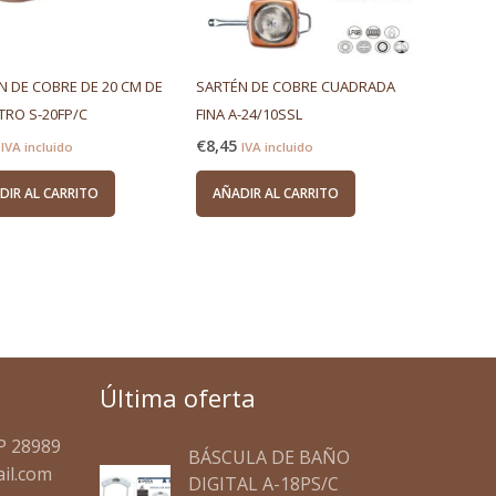
N DE COBRE DE 20 CM DE
SARTÉN DE COBRE CUADRADA
TRO S-20FP/C
FINA A-24/10SSL
€
8,45
IVA incluido
IVA incluido
DIR AL CARRITO
AÑADIR AL CARRITO
Última oferta
El
El
P 28989
BÁSCULA DE BAÑO
precio
precio
il.com
DIGITAL A-18PS/C