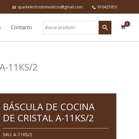
sparkelectrodomesticos@gmail.com
910425953
s
Contacto
A-11KS/2
2
BÁSCULA
BÁSCULA DE COCINA
DE
COCINA
DE CRISTAL A-11KS/2
DE
CRISTAL
SKU:
A-11KS/2
A-