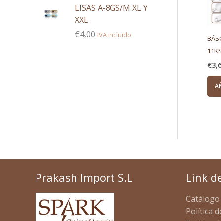
LISAS A-8GS/M XL Y
XXL
€
4,00
IVA incluido
BÁSC
11KS
€
3,
A
Prakash Import S.L
Link d
Catálogo
Política d