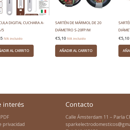
ULA DIGITAL CUCHARA A-
SARTÉN DE MÁRMOL DE 20
SARTÉ
/5
DIÁMETRO S-20FP/M
DIÁME
65
€
5,10
€
5,10
IVA incluido
IVA incluido
ÑADIR AL CARRITO
AÑADIR AL CARRITO
AÑA
e interés
Contacto
 PDF
Calle Ámsterdam 11 – Parla C
e privacidad
sparkelectrodomesticos@gma