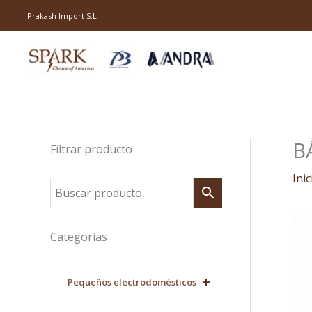
Ir
Prakash Import S.L
al
contenido
B
Filtrar producto
Inic
Categorías
+
Pequeños electrodomésticos