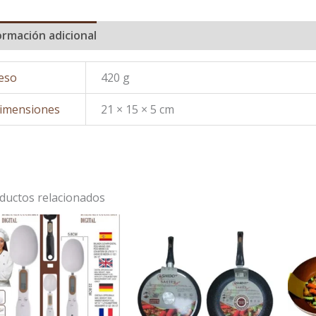
ormación adicional
eso
420 g
imensiones
21 × 15 × 5 cm
ductos relacionados