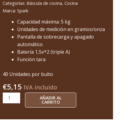
Categorías:
Báscula de cocina
,
Cocina
11KS/2
Marca:
Spark
cantidad
Capacidad máxima: 5 kg
Unidades de medición en gramos/onza
Pantalla de sobrecarga y apagado
automático
Batería 1,5v*2 (triple A)
Función tara
40 Unidades por bulto
€
5,15
IVA incluido
AÑADIR AL
CARRITO