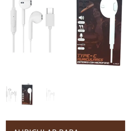
DE
TIPO
C
S-
99EP
cantidad